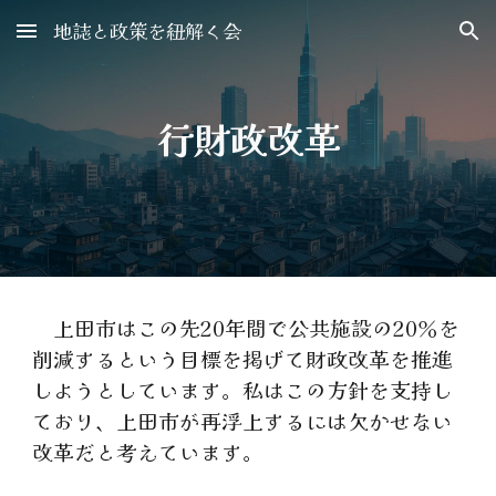
地誌と政策を紐解く会
Skip to main content
Skip to navigation
行財政改革
上田市はこの先
20年間で公共施設の
2
0％を
削減
するという
目標を
掲げて財政改革を推進
しようとしています。私はこの方針を支持し
ており、上田市が再浮上するには欠かせない
改革だと考えています。