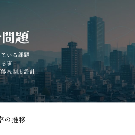
ip to main content
Skip to navigat
会
問題
えている課題
こる事
可能な制度設計
率の推移