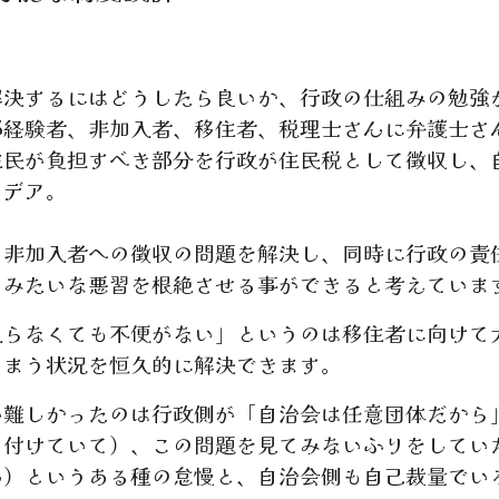
決するにはどうしたら良いか、行政の仕組みの勉強
部経験者、非加入者、移住者、税理士さんに弁護士さ
住民が負担すべき部分を行政が住民税として徴収し、
イデア。
非加入者への徴収の問題を解決し、同時に行政の責
」みたいな悪習を根絶させる事ができると考えていま
らなくても不便がない」というのは移住者に向けて
しまう状況を恒久的に解決できます。
難しかったのは行政側が「自治会は任意団体だから
し付けていて）、この問題を見てみないふりをしてい
ん）というある種の怠慢と、自治会側も自己裁量でい