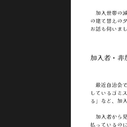
加入世帯の減
の建て替えの
お話も伺いま
加入者・非
最近自治会で
しているゴミ
る」など、加
加入者から見
払っているの