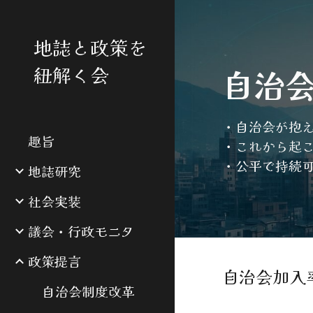
Sk
地誌と政策を
紐解く会
自治
・
自治会が抱
趣旨
・これから起
・
公平で持続
地誌研究
社会実装
議会・行政モニタ
政策提言
自治会加入
自治会制度改革