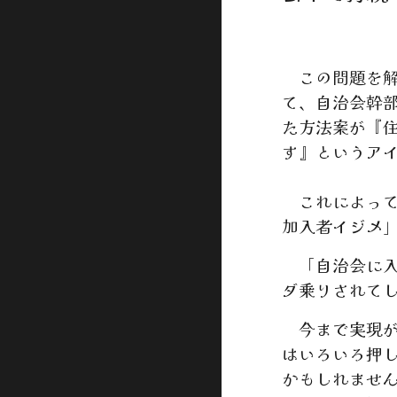
この問題を解
て、自治会幹
た方法案が『
す』というア
これによって
加入者イジメ
「自治会に入
ダ乗りされて
今まで実現が
はいろいろ押
かもしれませ