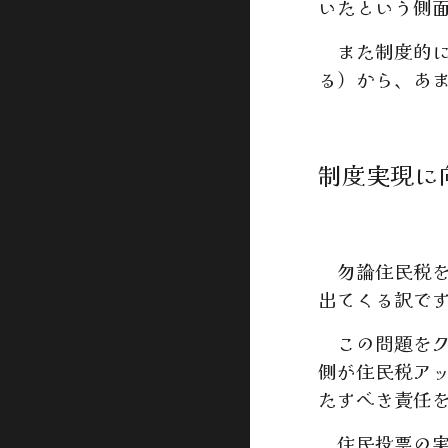
いたという側
また制度的に
る）から、あ
制度実現に
勿論住民税を
出てくる訳で
この問題をク
側が住民税ア
たすべき責任
住民投票の実