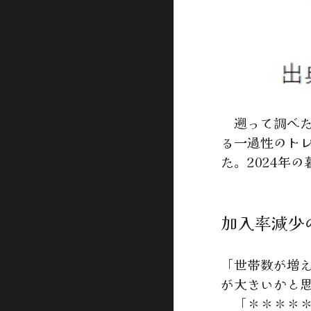
遡って調べた所
る一過性のト
た。2024年
加入率減少
「世帯数が増
が大きいかと
「＊＊＊＊