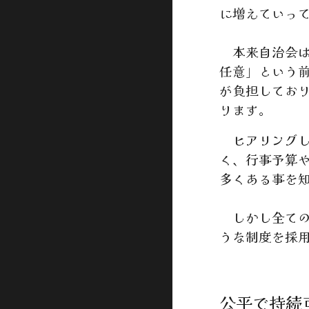
に増えていっ
本来自治会は
任意」という
が負担してお
ります。
ヒアリングし
く、行事予算
多くある事を
しかし全ての
うな制度を採
公平で持続