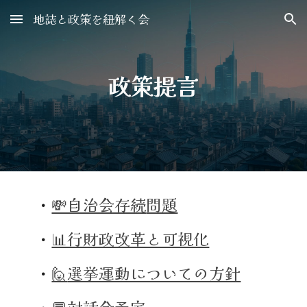
地誌と政策を紐解く会
Skip to main content
Skip to navigation
政策提言
・
💸自治会存続
問題
・
📊行財政改革と可視化
・
🙋
選挙運動についての方針