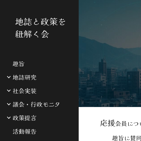
Sk
地誌と政策を
紐解く会
趣旨
地誌研究
社会実装
議会・行政モニタ
政策提言
応援
会員につ
活動報告
趣旨に賛同し